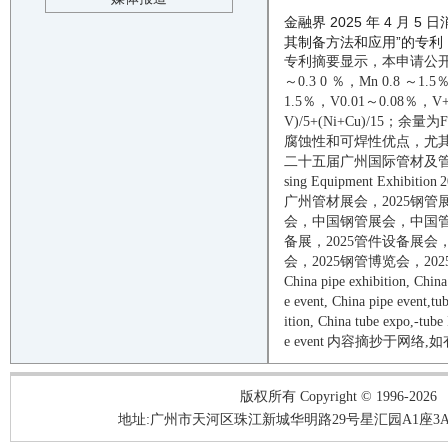
金融界 2025 年 4 
其制备方法和应用”的专利，公开
专利摘要显示，本申请公开了一
～0.3 0 ％，Mn 0.8 ～1.5
1.5％，V0.01～0.08％，V+
V)/5+(Ni+Cu)/1
腐蚀性和可焊性优点，尤其适
二十五届
广州国际管材及
sing Equipment Exhibition
2
广州管材展会，
2025
钢管
会，中国钢管展会，中国
备展，
2025
管件设备展会
会，
2025
钢管博览会，
202
China
pipe
exhibition, Chin
e
e
vent
, China
pipe
event,
tu
ition, China
tube
expo,
-
tube
e
event
内容摘抄于网络
,
如
版权所有 Copyright © 1996-2026
地址:广州市天河区珠江新城华明路29号星汇园A1座3A05-3A06