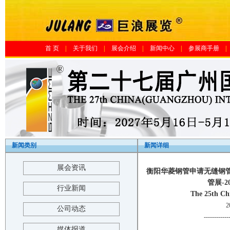
首 页
|
关于我们
|
展会介绍
|
新闻中心
|
参展商手册
|
新闻类别
新闻详细
展会资讯
衡阳华菱钢管申请无缝钢
管展-
行业新闻
The 25th Ch
2
公司动态
------------
媒体报道