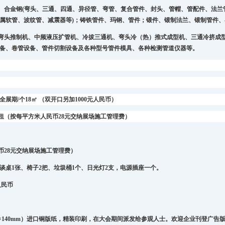
、合金钢
(
弯头、三通、四通、异径管、弯管、复合管件、封
头、管帽、管配件、法兰
属软管、波纹管、减震器等)；铸铁管件、玛钢、管件；锻件、锻制法兰、锻制管件
弯头推制机、中频液压扩管机、冷拔三通机、弯头冷（热）推
式成型机、三通冷挤成
备、卷管设备、管件切割设备及各种型号管件模具、各种检测管道仪器等。
全展期
/
个1
8
㎡
（双开口另加
1000
元人民币）
租
（
按每平方米人民币
28
元交纳展场施工管理费
）
币
28
元交纳展场施工管理费
）
谈桌1张、椅子2把、垃圾桶1
个、日光灯2支，
电源插座
一个。
人民币
×
140mm
）进口铜版纸，精装印刷，在大会期间派发给参观人士。欢迎企业刊登广告