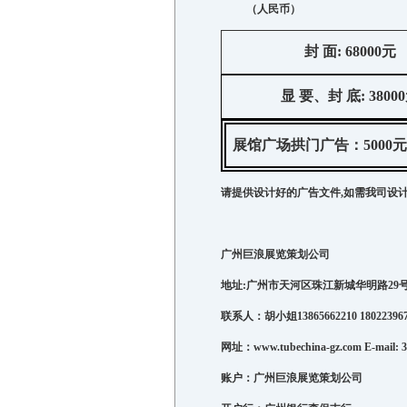
（人民币）
封
面
: 68000
元
显
要、封
底
: 38000
展馆广场拱门广告：
5000
元
请提供设计好的广告文件,如需我司设计
广州巨浪展览策划公司
地址
:
广州市天河区珠江新城华明路
29
联系人：胡小姐13865662210 18022396
网址：
www.tubechina-gz.com
E-mail:
账户：广州巨浪展览策划公司