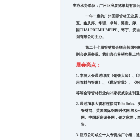
主办承办单位：广州巨浪展览策划有限
一年一度的广州国际管材工业展
五、鑫从邦、华强、卓然、潞发、卯、
国THAI PREMIUMPIPE、环
划有限公司主办。
第二十七届管材展会联合韩国钢
到会参展参观。我们真心希望您带上精
展会亮点
：
1.
本届大会通过印度《钢铁大师》、印
用管材与管道》、《世纪管业》、《钢
等等全球管材行
业内26家权威杂志刊
2.
通过加拿大管材连接网
Tube links
、
管材网、英国国际钢铁时代网 埃及
网、中国厨房设备网，钢之家网，
告。
3.
巨浪公司成立十人专责推广小组，通