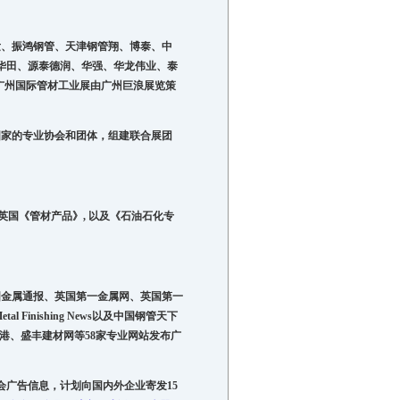
发、振鸿钢管、天津钢管翔、博泰、中
华田、源泰德润、华强、华龙伟业、泰
与。广州国际管材工业展由广州巨浪展览策
国家的专业协会和团体，
组建联合展团
国《管材产品》, 以及《石油石化专
》
国金属通报、英国第一金属网、英国第一
etal Finishing News
以及中国钢管天下
港、盛丰建材网等
58
家专业网站发布广
会广告信息，计划向国内外企业寄发
15