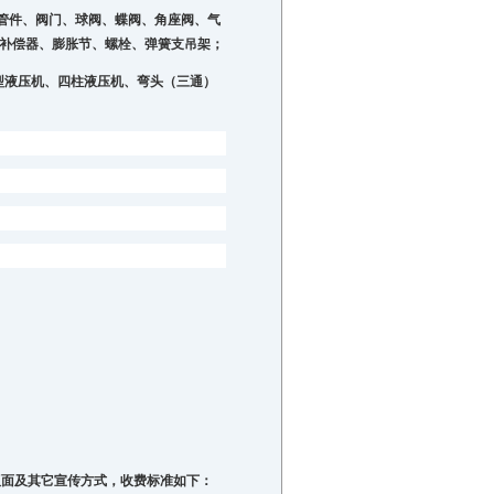
管件、阀门、
球阀、蝶阀、角座阀、气
、补偿器、膨胀节、螺栓、弹簧支吊架；
型液压机、四柱液压机、弯头（三通）
版面及其它宣传方式，收费标准如下：