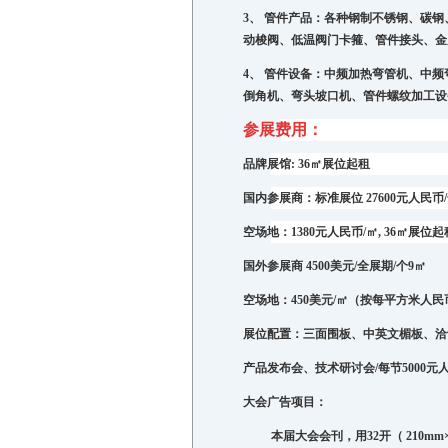
3、
管件产品：各种钢制不锈钢、碳钢
动梭阀、低温阀门
卡箍、管件接
头、金
4、
管件设备：中频加热弯管机、中频
倒角机、弯头坡口机、管件螺纹加工设
参展
费用：
品牌展馆
: 36
㎡展位起租
国内参展商
：标准展位
27600
元人民币
/
空场地
：
1380
元人民币
/
㎡
, 36
㎡
展位起
国外参展商
4500
美元
/
全展期
/
个
9
㎡
空场地
：
450
美元
/
㎡（
按每平方米人民
展位配置：三面围板、中英文楣板、洽
产品发布会、技术研讨会
/
每节
5000
元
大会广告项目：
本届大会会刊，用
32
开（
210mm