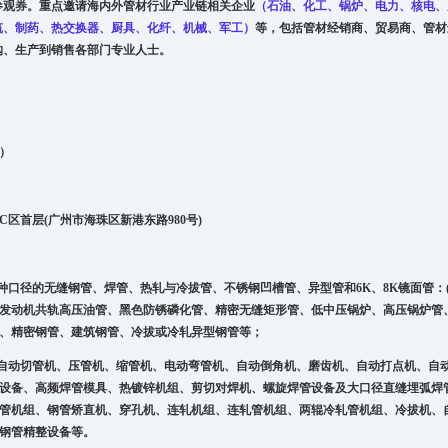
参观券。重点邀请海内外管材行业产业链相关企业
（石油、化工、
锅炉、
电力、核电、
筑、制药、热交换器、厨具、化纤、机械、军工）
等，包括管材经销商、贸易商、管材
购、生产到销售各部门专业人士。
）
C
区首层
(
广州市海珠区新港东路
980
号
)
种口径的无缝钢管、焊管、热轧与冷拔管、
不锈钢凹槽管、异
型管和6K、8K镜面管
：
发动机共轨高压油管、黑色防锈磷化管、精密无缝矩形管、低中压锅炉、高压锅炉管
、精密钢管、建筑钢管、冷拔或冷轧异型钢管等；
自动切管机、
压管机、缩管机、电动弯管机
、自动倒角机、磨
齿机、
自动打点机、自
设备、高频焊管模具、热镀锌机组、剪切对焊机、螺旋焊管设备及大口径直缝埋弧焊
管机组、钢管矫直机、穿孔机、连轧机组、连轧管机组、两辊冷轧管机组、冷拔机、
钢管精整设备等。