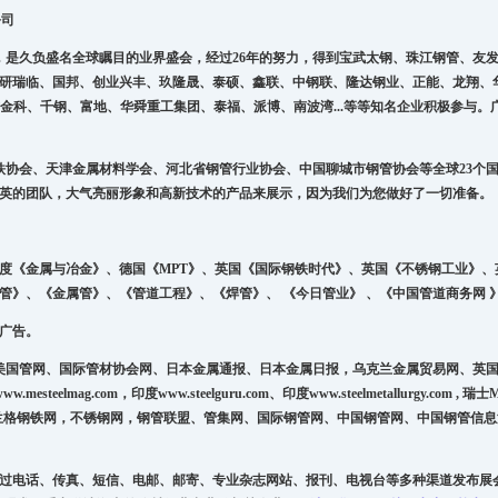
公司
，是久负盛名全球瞩目的业界盛会，经过26年的努力，得到宝武太钢、珠江钢管、友
研瑞临、国邦、创业兴丰、玖隆晟、泰硕、鑫联、中钢联、隆达钢业、正能、龙翔、
宇、安吉金科、千钢、富地、华舜重工集团、泰福、派博、南波湾...等等知名企业积极参
铁协会、天津金属材料学会、河北省钢管行业协会、中国聊城市钢管协会等全球23个
英的团队，大气亮丽形象和高新技术的产品来展示，因为我们为您做好了一切准备。
度《金属与冶金》、德国《MPT》、英国《国际钢铁时代》、英国《不锈钢工业》、英
管》、《金属管》、《管道工程》、《焊管》、 《今日管业
》
、
《
中国管道商务网
登广告。
美国管网、国际管材协会网、日本金属通报、日本金属日报，乌克兰金属贸易网、英
www.mesteelmag.com
，印度
www.steelguru.com
、印度
www.steelmetallurgy.com ,
瑞士
M
兰格钢铁网，不锈钢网，钢管联盟、管集网、国际钢管网、中国钢管网、中国钢管信息
过电话、传真、短信、电邮、邮寄、专业杂志网站、报刊、电视台等多种渠道发布展