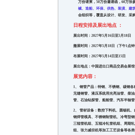
万份请柬，
50
万份邀请函，
60
万张
械、造船、环保、供热、装潢、建
会组织等，覆盖从设计、研发、采
日程安排及展出地点 ：
展出时间：
2027
年
5
月
16
日至
5
月
18
日
撤展时间：
2027
年
5
月
18
日（下午
1
点钟
布展时间：
2027
年
5
月
14
日至
15
日
展出地点：
中国进出口商品交易会展馆
展览内容：
1、
钢管产品：特钢、不锈钢、碳钢各
无缝钢管、液压系统用光亮油管、柴油
管、石油钻探管、船舶管、汽车半轴管
2、
管材设备：
数控下料机、圆锯机、
钢焊管模具、不锈钢制管机、冷弯型钢
三辊管机组、五辊冷轧管机组、周期轧
组、张力减径机等加工工艺设备等各类