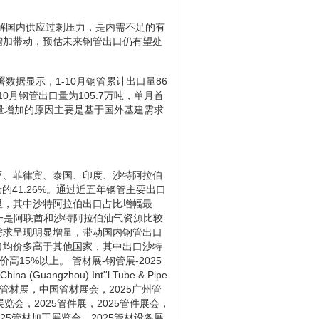
缓解国内供应过剩压力，是内需不足的有
增加带动，预估未来钢管出口仍有望处
据显示，1-10月钢管累计出口量86
10月钢管出口量为105.7万吨，单月首
出口量增加的原因主要是基于国外基建需求
、菲律宾、泰国、印度、沙特阿拉伯
量的41.26%。通过近五年钢管主要出口
显，其中沙特阿拉伯出口占比增幅最
因：一是阿联酋和沙特阿拉伯油气资源比较
需求呈现明显增量，带动国内钢管出口
口均价多高于其他国家，其中出口沙特
价高15%以上。
管材展
-
钢管展
-
2025
China (Guangzhou) Int''l Tube & Pipe
管材展，中国管材展会，
2025
广州管
展览会，
2025
管件展，
2025
管件展会，
25
管材加工展览会，
2025
管材设备展