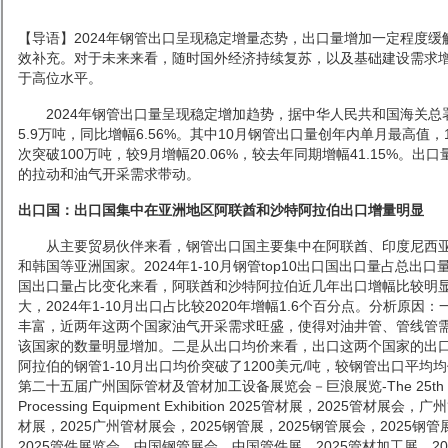
【导语】2024年钢管出口呈现稳定增量态势，出口量增加一定程度
效补充。对于未来来看，随时国外经济持续复苏，以及基础建设需求
于高位水平。
2024年钢管出口量呈现稳定增加趋势，据中华人民共和国海关总署数
5.9万吨，同比增幅6.56%。其中10月钢管出口量创年内单月最高值，
次突破100万吨，较9月增幅20.06%，较去年同期增幅41.15%。
的拉动和油气开采需求带动。
出口国：出口国集中在亚洲地区阿联酋和沙特阿拉伯出口增量明显
从主要贸易伙伴来看，钢管出口国主要集中在阿联酋、印度尼西亚
和韩国等亚洲国家。2024年1-10月钢管top10出口国出口量占总出口
国出口量占比变化来看，阿联酋和沙特阿拉伯近几年出口增幅比较明
大，2024年1-10月出口占比较2020年增幅1.6个百分点。分析原
丰富，近两年这两个国家油气开采需求旺盛，使得对油井管、管线管
该国家的数量明显增加。二是从出口均价来看，出口这两个国家的出
阿拉伯的钢管1-10月出口均价突破了1200美元/吨，较钢管出口平均均
第二十五届
广州国际管材及管材加工设备展览会
－巨浪展览
-The 25th 
Processing Equipment Exhibition
2025
管材展，
2025
管材展会，广州
材展，
2025
广州管材展会，
2025
钢管展，
2025
钢管展会，
2025
钢管
2025
管件展览会，中国钢管展会，中国管件展，
2025
管材加工展，
20