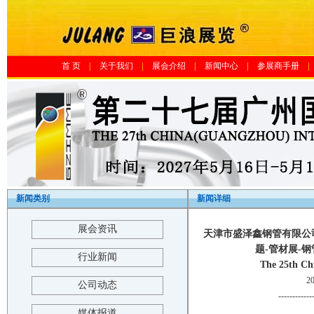
首 页
|
关于我们
|
展会介绍
|
新闻中心
|
参展商手册
|
新闻类别
新闻详细
展会资讯
天津市盛泽鑫钢管有限公
题-管材展-
行业新闻
The 25th Ch
2
公司动态
------------
媒体报道