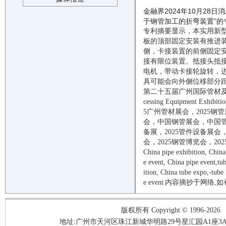
金融界2024年10月2
于钢管加工的折弯装置”的专利
专利摘要显示，本实用新
板的顶部固定安装有推进
侧，卡接装置的前侧固定
接有限位装置。抵接头抵
电机，带动卡接轮旋转，
具可能会向外侧位移部分
第二十五届
广州国际管材
cessing Equipment Exhibitio
5
广州管材展会，
2025
钢管
会，中国钢管展会，中国
备展，
2025
管件设备展会
会，
2025
钢管博览会，
202
China
pipe
exhibition, Chin
e
e
vent
, China
pipe
event,
tu
ition, China
tube
expo,
-
tube
e
event
内容摘抄于网络,如有侵
版权所有 Copyright © 1996-2026
地址:广州市天河区珠江新城华明路29号星汇园A1座3A05-3A06