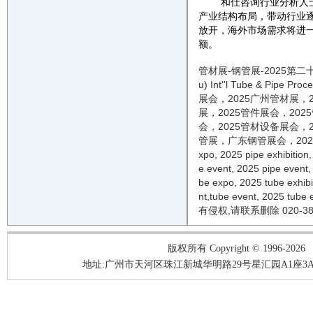
和仕咨询行业分析人
产业结构布局，带动行业
放开，海外市场需求将进
额。
管材展
-
钢管展
-
2025
第二
u) Int''l Tube & Pipe Proc
展会，
2025
广州管材展，
展，
2025
管件展会，
2025
会，
2025
管材设备展会，
管展，广东钢管展会，
202
xpo,
2025
pipe
exhibition
e
event
,
2025
pipe
event
be
expo,
2025
tube
exhib
nt
,
tube
event
,
2025
tube
有侵权,请联系删除 020-38
版权所有 Copyright © 1996-2026
地址:广州市天河区珠江新城华明路29号星汇园A1座3A05-3A06