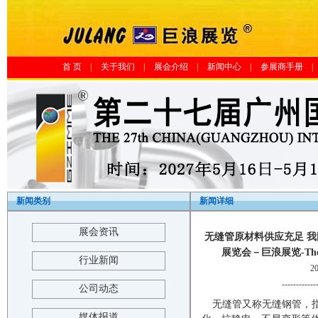
首 页
|
关于我们
|
展会介绍
|
新闻中心
|
参展商手册
|
新闻类别
新闻详细
展会资讯
无缝管原材料供应充足 我
展览会－巨浪展览-The 25th 
行业新闻
2
------------
公司动态
无缝管又称无缝钢管，
媒体报道