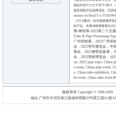
书处发布2024年第46号公告，应巴西国内
国的外径尺寸大于等于5英寸（1
国贸易救济信息网消息，巴西发展、
ubulares do Brasil 
（355.6毫米）的无缝碳钢
的产品。本案倾销调查期为2023
展
-
钢管展
-
2025
第二十五届
Tube & Pipe Processing Equ
广州管材展，
2025
广州管
会，
2025
管件展览会，中
展会，
2025
钢管设备展，
2
会，
2025
管材博览会，
202
on,
2025
pipe
expo, China
p
e
event
, China
pipe
e
vent
, C
o, China
tube
exhibition, Ch
be
e
vent
, China
tube
event
内
版权所有 Copyright © 1996-2026
地址:广州市天河区珠江新城华明路29号星汇园A1座3A05-3A06