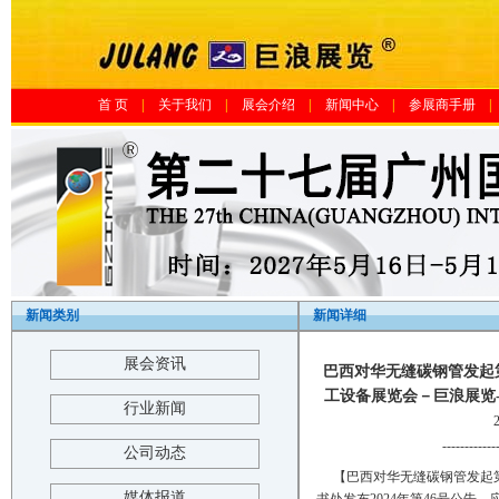
首 页
|
关于我们
|
展会介绍
|
新闻中心
|
参展商手册
|
新闻类别
新闻详细
展会资讯
巴西对华无缝碳钢管发起第
工设备展览会－巨浪展览-The 25th 
行业新闻
------------
公司动态
【巴西对华无缝碳钢管发起
媒体报道