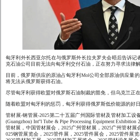
匈牙利外长西亚尔托在与俄罗斯外长拉夫罗夫会晤后告诉记
克石油公司目前无法向匈牙利交付石油，正在努力寻求法律解
目前，俄罗斯供应的原油占匈牙利Mol公司全部原油供应量的
将无法从俄罗斯获得石油。
尽管匈牙利获得欧盟对俄罗斯石油制裁的豁免，但乌克兰正
随着欧盟对匈牙利的惩罚，匈牙利获得俄罗斯低价能源的好
管材展
-
钢管展
-
2025
第二十五届
广州国际管材及管材加工设
(Guangzhou) Int''l Tube & Pipe Processing Equipment Exhibition
管材展，中国管材展会，
2025
广州管材展，
2025
广州管材展
025
钢管展览会，
2025
管件展，
2025
管件展会，
2025
管件展览