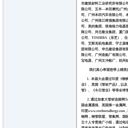
市建筑材料工业研究所有限公
限公司、五羊—本田摩托
(
广州
)
司、广州本田汽车有限公司、
公司、广州珠江啤酒集团有限
司、美的集团、珠海格力电器
限公司、河北敬业集团、厦门
公司、
TOSHIBA
（东芝）、住
司、艾斯克机电集团、宇之源
团有限公司、华北建设集团有
限公司、广州造船厂有限公司
宝电器、广州文冲船厂、杭州
我们真心希望您带上精英
1.
本届大会通过印度《钢
业》、英国《管材产品》
,
以及
管》、《今日管业》等等全球
2.
通过加拿大管材连接网
Tu
国金属通报、英国第一金属网
印度
www.steelmetallurgy.com ,
钢网，钢管联盟、管集网、国
立十人专责推广小组，通过电