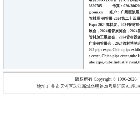
86207
8
5
传真：
020-38620
g.com.cn
账户：广州巨浪展
管材展
-
钢管展
-
2024
第二十四届
Expo
202
4
管材展，
202
4
管材展
展会，
202
4
钢管展览会，
202
4
管材加工展览会，
202
4
管材设
广东钢管展会，
202
4
管材博览
02
4
pipe
expo, China
pipe
exhib
e
e
vent
, China
pipe
event,
tube
I
ube
expo,
-
tube
Industry
event
,
t
版权所有 Copyright © 1996-2026
地址:广州市天河区珠江新城华明路29号星汇园A1座3A05-3A06