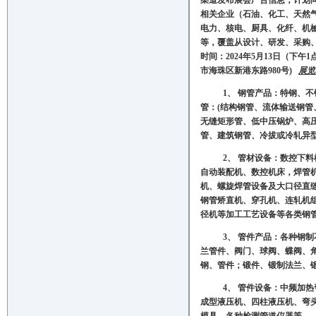
渠道发布展会广告信息，计划
相关企业（石油、化工、天然
电力、核电、厨具、化纤、机
等，覆盖从设计、研发、采购
时间：
202
4
年
5月
13
日（下午
1
市海珠区新港东路
980号
)
展览
1、
钢管产品：特钢、不
管：(结构钢管、流体输送钢
无缝矩形管、低中压锅炉、高
管、建筑钢管、冷拔或冷轧异
2、 管材设备：数控下
自动装配机、数控机床，焊管
机、螺旋焊管设备及大口径直
钢管矫直机、穿孔机、连轧机
径机等加工工艺设备等各类钢
3、 管件产品：各种钢
兰管件、阀门、球阀、蝶阀、
钢、管件；锻件、锻制法兰、
4、 管件设备：中频加
成型液压机、四柱液压机、弯