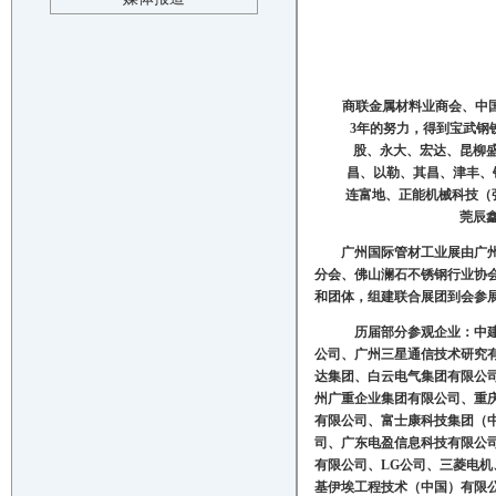
商联金属材料业商会、
中
3
年的努力，得到宝武钢
股、
永大、
宏达
、昆柳
昌、以勒、其昌、津丰、
连富地、正能机械科技（
莞辰
广州国际
管材
工业展由广
分会、
佛山澜石不锈钢行业协
和团体，组建联合展团到会参
历届
部分参观企业：中
公司、广州三星通信技术研究
达集团、白云电气集团有限公
州广重企业集团有限公司、重
有限公司、富士康科技集团（
司、广东电盈信息科技有限公
有限公司、
LG
公司、三菱电机
基伊埃工程技术（中国）有限