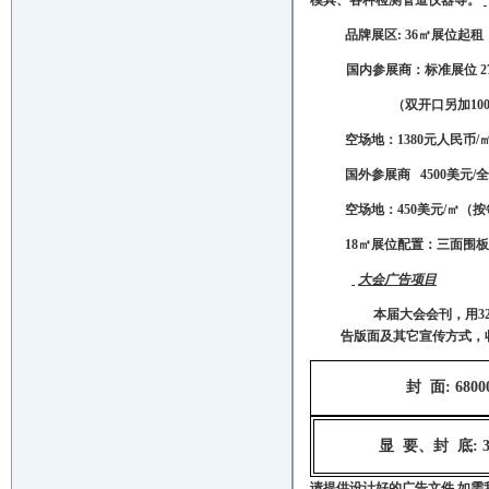
模具、各种检测管道仪器等。
品牌展区
: 36㎡展位起租
国内参展商
：标准展位
2
（双开口另加
1
空场地
：
1
3
80
元人民币
/
国外参展商
4500
美元
/
空场地
：
450
美元
/㎡（
按
1
8
㎡展位配置：三面围
大会广告项目
本届大会会刊，用
3
告版面及其它宣传方式，
封
面
: 6800
显
要、封
底
: 
请提供设计好的广告文件
,如