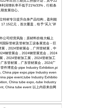
2022年出台三期员工持股计划，其中22
净利润增长率不低于21%/33%，行权条
司长期发展信心。
立特材专注提升自身产品结构，盈利能
6、17.15亿元，首次覆盖，给予“买入”评
外公司经营风险；原材料价格大幅上
州国际管材及管材加工设备展览会
－巨
材展，
202
4
管材展会，广州管材展，中
02
4
钢管展会，
202
4
钢管展览会，
202
4
展，
202
4
管材加工展，
202
4
管材加工
，广东管材展，广东管材展会，
202
4
广
4
管件博览会
-
pipe
Industry Exhibition,
pi
n, China
pipe
expo,
pipe
Industry
even
hina
pipe
event,
tube
Industry Exhibitio
ition, China
tube
expo,
-
tube
Industry
ent
, China
tube
event
以上内容来自网