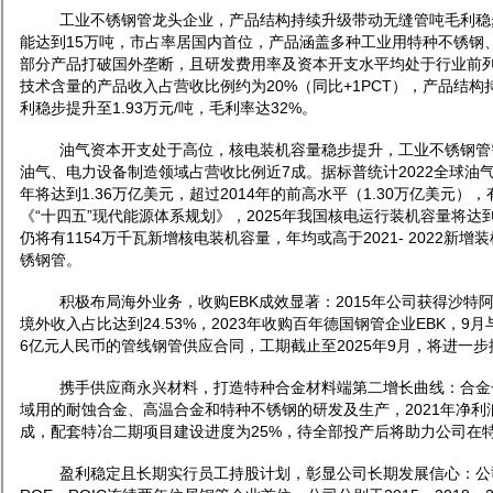
工业不锈钢管龙头企业，产品结构持续升级带动无缝管吨毛利稳步
能达到15万吨，市占率居国内首位，产品涵盖多种工业用特种不锈钢
部分产品打破国外垄断，且研发费用率及资本开支水平均处于行业前
技术含量的产品收入占营收比例约为20%（同比+1PCT），产品结
利稳步提升至1.93万元/吨，毛利率达32%。
油气资本开支处于高位，核电装机容量稳步提升，工业不锈钢管需
油气、电力设备制造领域占营收比例近7成。据标普统计2022全球油气上
年将达到1.36万亿美元，超过2014年的前高水平（1.30万亿美元
《“十四五”现代能源体系规划》，2025年我国核电运行装机容量将达到70
仍将有1154万千瓦新增核电装机容量，年均或高于2021- 2022新增
锈钢管。
积极布局海外业务，收购EBK成效显著：2015年公司获得沙特
境外收入占比达到24.53%，2023年收购百年德国钢管企业EBK，
6亿元人民币的管线钢管供应合同，工期截止至2025年9月，将进一
携手供应商永兴材料，打造特种合金材料端第二增长曲线：合金
域用的耐蚀合金、高温合金和特种不锈钢的研发及生产，2021年净利润达
成，配套特冶二期项目建设进度为25%，待全部投产后将助力公司在
盈利稳定且长期实行员工持股计划，彰显公司长期发展信心：公