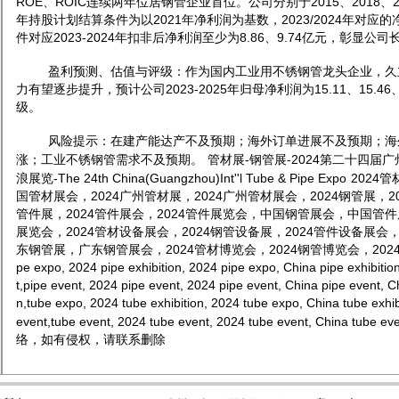
ROE、ROIC连续两年位居钢管企业首位。公司分别于2015、2018、
年持股计划结算条件为以2021年净利润为基数，2023/2024年对应的
件对应2023-2024年扣非后净利润至少为8.86、9.74亿元，彰显公
盈利预测、估值与评级：作为国内工业用不锈钢管龙头企业，久
力有望逐步提升，预计公司2023-2025年归母净利润为15.11、15.4
级。
风险提示：在建产能达产不及预期；海外订单进展不及预期；海
涨；工业不锈钢管需求不及预期。
管材展
-
钢管展
-
2024
第二十四届
广
浪展览
-The
24th
China
(Guangzhou)Int''l Tube & Pipe Expo
202
4
管
国管材展会，
202
4
广州管材展，
202
4
广州管材展会，
202
4
钢管展，
2
管件展，
202
4
管件展会，
202
4
管件展览会，中国钢管展会，中国管件
展览会，
202
4
管材设备展会，
202
4
钢管设备展，
202
4
管件设备展会
东钢管展，广东钢管展会，
202
4
管材博览会，
202
4
钢管博览会，
202
pe
expo,
202
4
pipe
exhibition,
202
4
pipe
expo, China
pipe
exhibitio
t
,
pipe
event
,
202
4
pipe
event
,
202
4
pipe
event
, China
pipe
e
vent
, C
n,
tube
expo,
202
4
tube
exhibition,
202
4
tube
expo, China
tube
exhib
event
,
tube
event
,
202
4
tube
event
,
202
4
tube
event
, China
tube
e
v
络，如有侵权，请联系删除