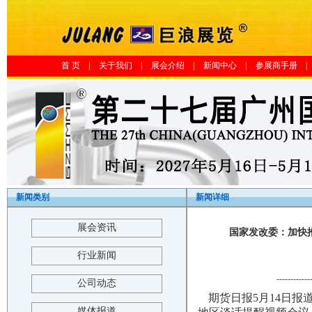
首 页
|
关于我们
|
展会介绍
|
新闻中心
|
参展商手册
|
新闻类别
新闻详细
展会资讯
国家发改委：加快推
行业新闻
------------
公司动态
期货日报5月14日报
媒体报道