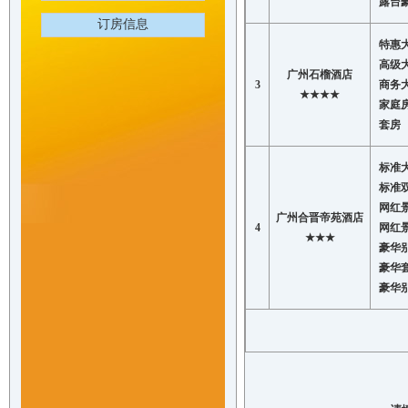
露台
订房信息
特惠
高级
广州石榴酒店
3
商务
★★★★
家庭
套房
标准
标准
网红
广州合晋帝苑酒店
4
网红
★★★
豪华
豪华
豪华