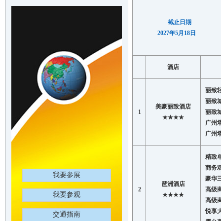
截止日期
2027年5月18日
酒店
丽致
丽致
美豪丽致酒店
1
丽致
★★★★
广州
广州
精致
商务
我要参展
豪华
琶洲酒店
2
高级
我要参观
★★★★
高级
悦享
交通指南