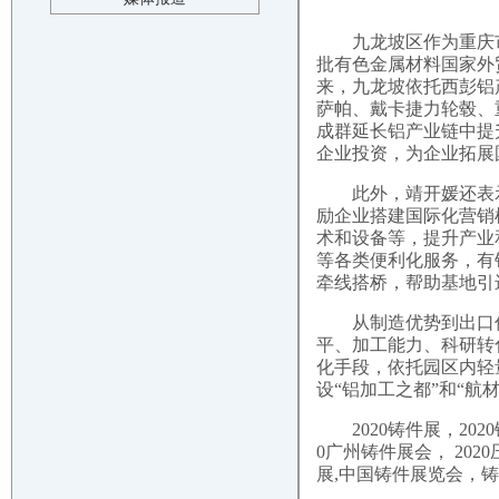
九龙坡区作为重庆
批有色金属材料国家外
来，九龙坡依托西彭铝
萨帕、戴卡捷力
轮毂
、
成群延长铝产业链中提
企业投资，为企业拓展
此外，靖开媛还表
励企业搭建国际化营销
术和设备等，提升产业
等各类便利化服务，有
牵线搭桥，帮助基地引
从制造优势到出口
平、加工能力、科研转
化手段，依托园区内轻
设“铝加工之都”和“航
2020铸件展，20
0
广州铸件展会，
202
展
,
中国铸件展览会
，铸