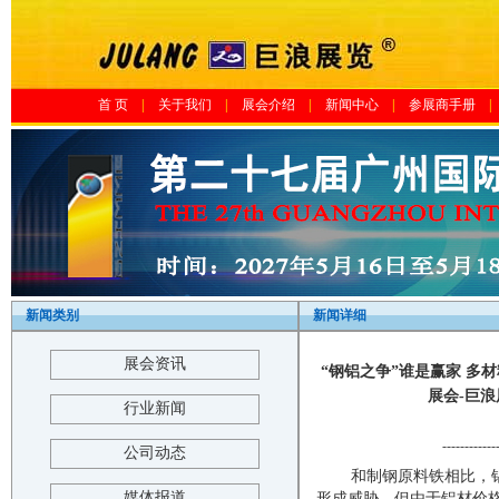
首 页
|
关于我们
|
展会介绍
|
新闻中心
|
参展商手册
|
新闻类别
新闻详细
展会资讯
“钢铝之争”谁是赢家 多
展会-巨浪展览-
行业新闻
------------
公司动态
和制钢原料铁相比，铝
媒体报道
形成威胁。但由于铝材价