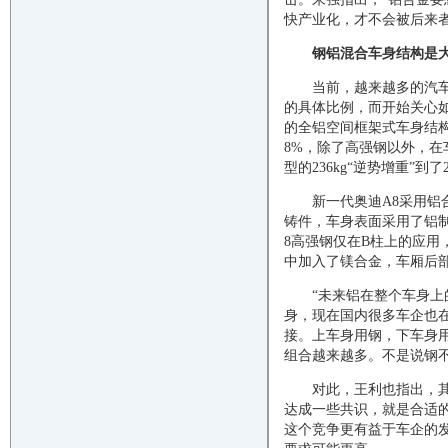
快产业化，才不会被后来
钢铝混合车身结构是
当前，越来越多的汽
的具体比例，而开始关心
的全铝空间框架式车身结
8%，除了高强钢以外，在
型的236kg“逆势增重”到了2
新一代奥迪A8采用
铸件，车身表面采用了铝
8高强钢仅在B柱上的应用
中加入了镁合金，车厢后部
“未来铝在整个车身上
身，现在国内很多车企也
接。上车身用钢，下车身
组合越来越多。不是说钢
对此，王利也指出，
达成一些共识，就是合适
这个竞争更有益于车企的