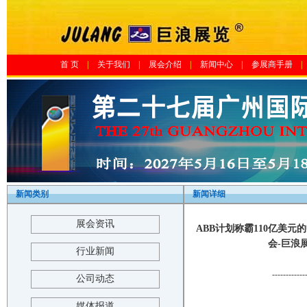
首 页
|
关于我们
|
展会介绍
|
新闻中心
|
参展商手册
|
新闻类别
新闻详细
展会资讯
ABB计划称霸110亿美元
会-巨浪展览-T
行业新闻
------------
公司动态
媒体报道