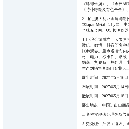
《环球金属》、《今日铸
《特种铸造及有色合金》
2. 通过澳大利亚金属铸造
本
Japan Metal Daily
网、中
全球五金网、
QC 检测仪
3.
巨浪公司成立十人专责
微信、微博、抖音等多种
张参观券。重点邀请海内
材、电力、标准件、钢铁
销商、贸易商、热处理工
生产到销售各部门专业人
展出时间：
202
7
年
5月1
6日
布展时间：
202
7
年
5月
14日
撤展时间：
202
7
年
5月1
8
日
展出地点：中国进出口商
1. 各种常规热处理炉及
2. 热处理生产线：退火