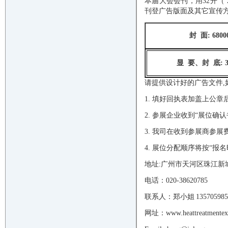
本届大会会刊，用
32开（
刊登广告版面及其它宣传
封
面
: 680
显
要、封
底
: 
请提供设计好的广告文件
1. 填好回执表加盖上公
2.
参展企业收到
“展位确
3. 我司在收到参展商参
4.
展位分配顺序将按
“报
地址
:广州市天河区珠江新城华
电话：
020-386207
8
联系人：
郑小姐
135705985
网址：
www.heattreatmente