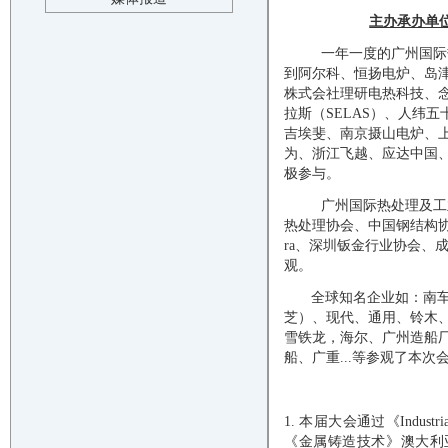
主办承办单
一年一度的广州国际
到
阿尔科、恒扬电炉、岛
株式会社理研电热科技、
拉斯（
SELAS）、人纬
吉埃斐、南京摄山电炉、
为、浙江飞越、应达中国
极参与。
广州国际热处理及工
热处理协会、中国钢结构协会冷
ra、深圳钣金行业协会、
观。
全球知名企业如：南
芝）、现代、通用、铃木
雪铁龙，海尔、广州造船
船、广重...等参观了本
1.
本届大会通过《
Indu
《金属铸造技术》澳大利