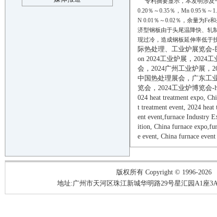
专利摘要显示，本发明涉及一种
0.20％～0.35％，Mn 0.95％～1
N 0.01％～0.02％，余
济型钢板由于头尾温降快、轧
现过冷，造成钢板延伸率低于
际热处理、工业炉展览会-
on
202
4
工业炉展，
202
4
工
会，
202
4
广州工业炉展，
2
中国热处理展会，广东工
览会，
202
4
工业炉博览会
-
02
4
heat treatment
expo, Ch
t treatment
event
,
202
4
heat
ent
event
,
furnace
Industry E
ition, China
furnace
expo,
fu
e
e
vent
, China
furnace
event
版权所有 Copyright © 1996-2026
地址:广州市天河区珠江新城华明路29号星汇园A1座3A05-3A06