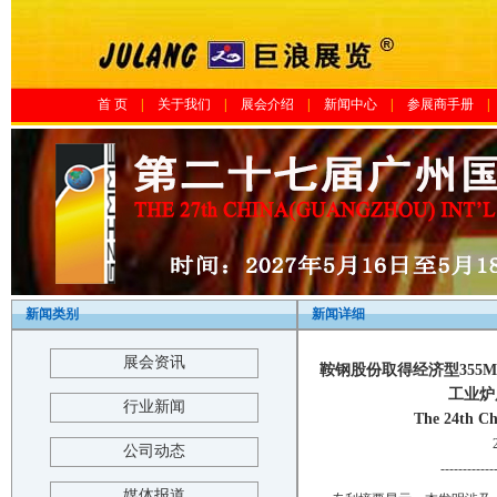
首 页
|
关于我们
|
展会介绍
|
新闻中心
|
参展商手册
|
新闻类别
新闻详细
展会资讯
鞍钢股份取得经济型355
工业炉
行业新闻
The 24th Ch
公司动态
------------
媒体报道