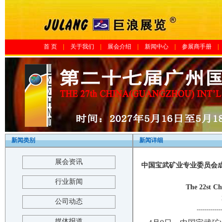
首 页
|
关于我们
|
展会介绍
|
新闻中心
|
参展商手册
|
新闻类别
新闻详细
展会资讯
中国宝武矿业专业委员会成
行业新闻
The 22st Ch
公司动态
------------
媒体报道