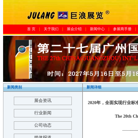
首 页
|
关于我们
|
展会介绍
|
新闻中心
|
参展商手册
|
新闻类别
新闻详细
展会资讯
2020年，全面实现行业标
行业新闻
The 20th Ch
公司动态
------------
媒体报道