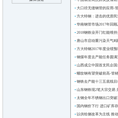
大口径无缝钢管的应用-管材
方大特钢：进击的优质民营钢
华南钢管市场2017年回顾及
2018钢铁业开门红能维持多
唐山市启动重污染天气Ⅱ级应
方大特钢2017年度业绩预增2
钢煤年度去产能任务圆满完
山西成立中国首支民企国企
螺纹钢有望突破前高-管材展
钢铁去产能十三五底线目标完
山东钢铁现2笔大宗交易 共
太钢全年不锈钢出口突破百万
国内钢价下行 进口矿库存创
以供给侧改革为主线 推动