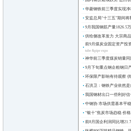
华菱钢铁前三季度实现净利润
安监总局“十三五”期间将制
9月我国钢筋产量1826.5万
供给侧改革发力 大宗商品
前9月煤炭业固定资产投资20
tube &pipe expo
神华前三季度煤炭销量同比增1
9月下旬重点钢企粗钢日产量1
环保限产影响有待观察 供
石洪卫：钢铁产业依然是前
我国钢材出口一些利好信号已
中钢协:市场供需基本平稳
“银十”焦炭市场趋稳 价格高
前8月国企利润同比增21.
纵横800万吨精品钢铁、瑞