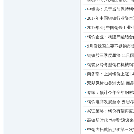
中钢协：关于当前保持钢铁
2017年中国钢铁行业资本系
2017年8月中国钢铁工业生
钢铁企业：构建产融结合的
9月份我国主要不锈钢市
钢铁股三季度飙涨 11只国
钢管及冷弯型钢在机械钢结
商务部：上周钢价上涨1.4%
双飓风横扫美洲大陆 商品
专家：预计今年全年钢材出口
钢铁电商发展至今 要思考哪
兴证策略：钢价有望再度迎
高铁新时代 “钢需”滚滚来-
中钢力拓就恰那矿第三次续