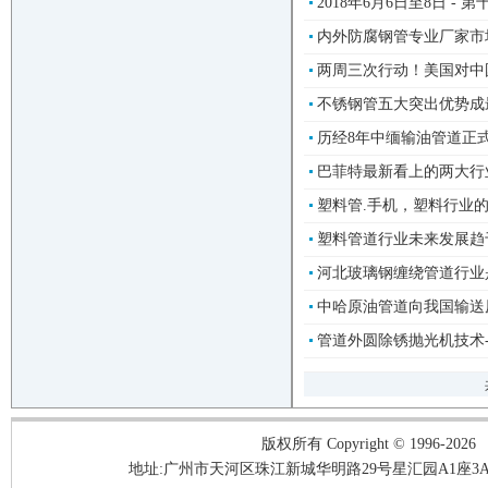
2018年6月6日至8日 -
内外防腐钢管专业厂家市场早
两周三次行动！美国对中国
不锈钢管五大突出优势成最
历经8年中缅输油管道正式投
巴菲特最新看上的两大行业
塑料管.手机，塑料行业的进
塑料管道行业未来发展趋于多
河北玻璃钢缠绕管道行业是
中哈原油管道向我国输送原油
管道外圆除锈抛光机技术-管
版权所有 Copyright © 1996-2026
地址:广州市天河区珠江新城华明路29号星汇园A1座3A05-3A06