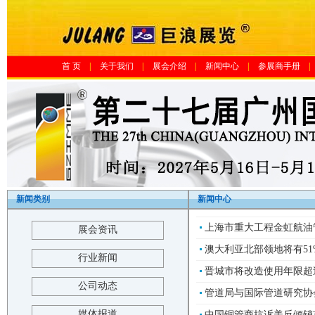
首 页
|
关于我们
|
展会介绍
|
新闻中心
|
参展商手册
|
新闻类别
新闻中心
上海市重大工程金虹航油
展会资讯
澳大利亚北部领地将有51
行业新闻
晋城市将改造使用年限超过
公司动态
管道局与国际管道研究协会
媒体报道
中国铜管商抗诉美反倾销首