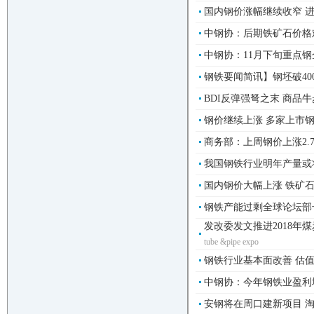
国内钢价涨幅继续收窄 进
中钢协：后期铁矿石价格难
中钢协：11月下旬重点钢企粗
钢铁要闻简讯】钢坯破400
BDI反弹强弩之末 商品牛步
钢价继续上涨 多家上市钢企
商务部：上周钢价上涨2.7%
我国钢铁行业明年产量或将
国内钢价大幅上涨 铁矿石价
钢铁产能过剩全球论坛部长
发改委发文推进2018年
tube &pipe expo
钢铁行业基本面改善 估值仍
中钢协：今年钢铁业盈利增
安钢将在周口建新项目 淘