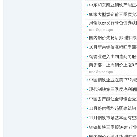
中东和东南亚钢铁产能正在增
90家大型煤企前三季度实现
河钢股份发行绿色债券获国
tube &pipe expo
国内钢价先扬后抑 进口铁
10月新余钢价涨幅旺季回落
钢管业进入由制造商向服务
商务部：上周钢价上涨0.5%
tube &pipe expo
中国钢铁企业在美“337调
现代制铁第三季度净利润同比
中国去产能让全球钢企受益-
11月份供需均趋弱建筑钢市
11月钢铁市场基本面有望继
钢铁板块三季报逆袭 行业平
国内钢价延续跌势 进口铁